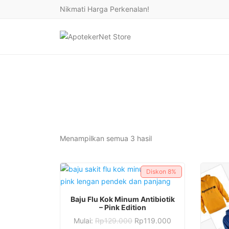
Nikmati Harga Perkenalan!
Diurutkan
Menampilkan semua 3 hasil
menurut
yang
Diskon
8%
terbaru
Produk
PILIH OPSI
Baju Flu Kok Minum Antibiotik
ini
– Pink Edition
Produk
memiliki
Mulai:
Rp
129.000
Rp
119.000
ini