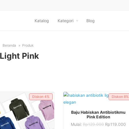
Katalog
Kategori
Blog
Beranda
Produk
Light Pink
Diskon
4%
Diskon
8%
Produk
PILIH OPSI
Baju Habiskan Antibiotikmu
ini
Pink Edition
Produk
memiliki
Mulai:
Rp
129.000
Rp
119.000
ini