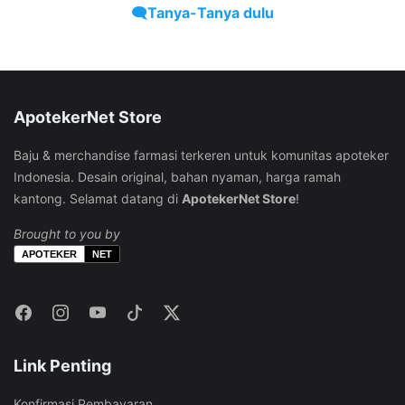
produk
halaman
🗨️Tanya-Tanya dulu
halaman
di
produk
produk
halaman
produk
ApotekerNet Store
Baju & merchandise farmasi terkeren untuk komunitas apoteker
Indonesia. Desain original, bahan nyaman, harga ramah
kantong. Selamat datang di
ApotekerNet Store
!
Brought to you by
APOTEKER
NET
Link Penting
Konfirmasi Pembayaran