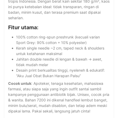
tropis Indonesia. Dengan berat kain sekitar 180 g/m², kaos
ini punya ketebalan ideal: tidak transparan, ringan di
badan, minim kusut, dan terasa premium saat dipakai
seharian.
Fitur utama:
100% cotton ring-spun preshrunk (kecuali varian
Sport Grey: 90% cotton + 10% polyester)
Kerah single needle ~2 cm, taped neck & shoulders
untuk ketahanan maksimal
Jahitan double needle di lengan & bawah → awet,
tidak mudah melar
Desain print berkualitas tinggi, nyeleneh & edukatif:
“Aku Jual Obat Bukan Harapan Palsu”
Cocok untuk
: Apoteker, tenaga kesehatan, mahasiswa
farmasi, atau siapa saja yang ingin outfit santai sambil
kampanye penggunaan antibiotik bijak. Unisex, cocok pria
& wanita. Bahan 7200 ini dikenal handfeel lembut banget,
minim bulu/serat, mudah disablon, dan tetap adem meski
dipakai lama. Pakai sekali, langsung jatuh cinta!