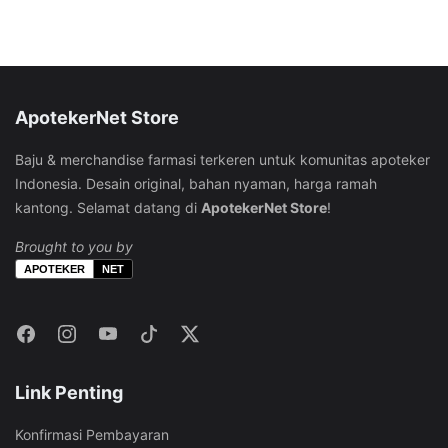
halaman
produk
di
halaman
produk
halaman
produk
produk
ApotekerNet Store
Baju & merchandise farmasi terkeren untuk komunitas apoteker
Indonesia. Desain original, bahan nyaman, harga ramah
kantong. Selamat datang di
ApotekerNet Store
!
Brought to you by
APOTEKER
NET
Link Penting
Konfirmasi Pembayaran