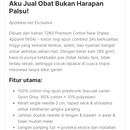
Aku Jual Obat Bukan Harapan
Palsu!
Apoteker.net Exclusive
Dibuat dari bahan 7280 Premium Cotton New States
Apparel (NSA) – katun ring-spun combed 24s berkualitas
tinggi yang terkenal lembut, adem, dan nyaman banget
untuk aktivitas sehari-hari. Dengan berat kain 180 g/m²,
kaos ini punya ketebalan pas (tidak terlalu tipis, tidak
terlalu tebal), sehingga cocok dipakai di cuaca tropis
Indonesia tanpa bikin gerah.
Fitur utama:
100% cotton ring-spun preshrunk (kecuali varian
Sport Grey: 90% cotton + 10% polyester)
Kerah single needle 2 cm, taped neck & shoulders
untuk ketahanan jangka panjang
Jahitan double needle di lengan & bawah → awet &
tidak mudah melar
Lengan panjang full → proteksi ekstra dari matahari