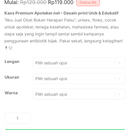
Mulai:
Rp
129.000
Rp
119.000
Diskon
8%
Kaos Premium Apoteker.net –
Desain print Unik & Edukatif
“Aku Jual Obat Bukan Harapan Palsu”, unisex, flowy, cocok
untuk apoteker, tenaga kesehatan, mahasiswa farmasi, atau
siapa saja yang ingin tampil santai sambil kampanye
penggunaan antibiotik bijak. Pakai sekali, langsung ketagihan!
💊👕
Lengan
Ukuran
Warna
Kuantitas
Baju
Aku