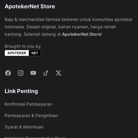
varian.
varian.
ini
ini
ApotekerNet Store
Pilihan
Pilihan
dapat
dapat
ini
ini
diambil
diambil
Baju & merchandise farmasi terkeren untuk komunitas apoteker
dapat
dapat
di
di
Indonesia. Desain original, bahan nyaman, harga ramah
diambil
diambil
halaman
halaman
kantong. Selamat datang di
ApotekerNet Store
!
di
di
produk
produk
Brought to you by
halaman
halaman
produk
produk
APOTEKER
NET
Link Penting
Konfirmasi Pembayaran
Pembayaran & Pengiriman
Syarat & Ketentuan