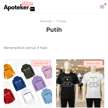
Beranda
Produk
Putih
Diurutkan
Menampilkan semua 4 hasil
menurut
yang
Diskon
4%
Diskon
8%
terbaru