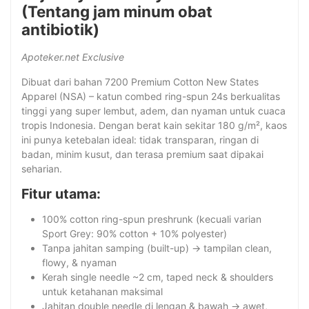
(Tentang jam minum obat
antibiotik)
Apoteker.net Exclusive
Dibuat dari bahan 7200 Premium Cotton New States
Apparel (NSA) – katun combed ring-spun 24s berkualitas
tinggi yang super lembut, adem, dan nyaman untuk cuaca
tropis Indonesia. Dengan berat kain sekitar 180 g/m², kaos
ini punya ketebalan ideal: tidak transparan, ringan di
badan, minim kusut, dan terasa premium saat dipakai
seharian.
Fitur utama:
100% cotton ring-spun preshrunk (kecuali varian
Sport Grey: 90% cotton + 10% polyester)
Tanpa jahitan samping (built-up) → tampilan clean,
flowy, & nyaman
Kerah single needle ~2 cm, taped neck & shoulders
untuk ketahanan maksimal
Jahitan double needle di lengan & bawah → awet,