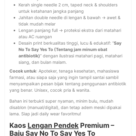
Kerah single needle 2 cm, taped neck & shoulders
untuk ketahanan jangka panjang
Jahitan double needle di lengan & bawah → awet &
tidak mudah melar
Lengan panjang full → proteksi ekstra dari matahari
atau AC ruangan
Desain print berkualitas tinggi, lucu & edukatif: “
Say
No To Say Yes To (Tentang jam minum obat
antibiotik)
” dengan ilustrasi matahari pagi, matahari
siang, dan bulan malam.
Cocok untuk
: Apoteker, tenaga kesehatan, mahasiswa
farmasi, atau siapa saja yang ingin tampil santai sambil
menyampaikan pesan bijak tentang penggunaan antibiotik
yang benar. Unisex, cocok pria & wanita.
Bahan ini terbukti super nyaman, minim bulu, mudah
disablon (manual/digital), dan tetap adem meski dipakai
lama. Siap jadi daily wear favoritmu!
Kaos
Lengan Pendek
Premium –
Baju Say No To Say Yes To