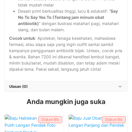
tidak mudah melar
Desain print berkualitas tinggi, lucu & edukatif: “
Say
No To Say Yes To (Tentang jam minum obat
antibiotik)
” dengan ilustrasi matahari pagi, matahari
siang, dan bulan malam.
Cocok untuk
: Apoteker, tenaga kesehatan, mahasiswa
farmasi, atau siapa saja yang ingin outfit santai sambil
kampanye penggunaan antibiotik bijak. Unisex, cocok pria
& wanita. Bahan 7200 ini dikenal handfeel lembut banget,
minim bulu/serat, mudah disablon, dan tetap adem meski
dipakai lama. Pakai sekali, langsung jatuh cinta!
Ulasan (0)
Anda mungkin juga suka
Diskon
8%
Diskon
8%
Produk