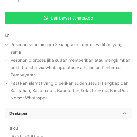
Baju
Say
Beli Lewat WhatsApp
No
To
Say
📑
Yes
Pesanan sebelum jam 3 siang akan diproses dihari yang
To
sama
Pesanan diproses jika sudah memberikan atau mengirimkan
bukti transfer via whatsapp atau via halaman Konfirmasi
Pembayaran
Pastikan alamat yang diberikan sudah sesuai (lengkap dari
Kelurahan, Kecamatan, Kabupaten/Kota, Provinsi, KodePos,
Nomor Whatsapp)
Deskripsi
SKU
B-AJO-0001-1-1