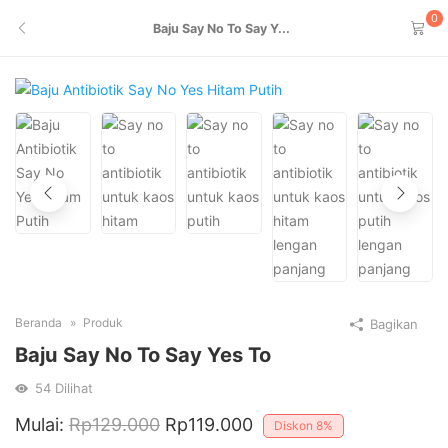
0
Baju Say No To Say Y...
Beranda
Produk
Bagikan
Baju Say No To Say Yes To
54
Dilihat
Mulai:
Rp
129.000
Rp
119.000
Diskon
8%